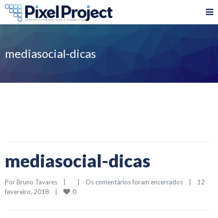
mediasocial-dicas
mediasocial-dicas
Por 
Bruno Tavares
|
|
Os comentários foram encerrados
|
12 
0
fevereiro, 2018    
|