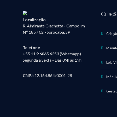
Criaç
Localização
R. Almirante Giachetta - Campolim
Nº 185 / 02 - Sorocaba, SP
Criaçã
Telefone
Manute
+55 11
9 6065 6353
(Whatsapp)
Segunda a Sexta - Das 09h às 19h
Loja V
CNPJ:
12.164.864/0001-28
Módulo
Gestão