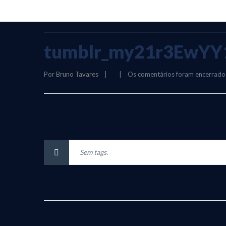
tumblr_my21r3EwYY
Por 
Bruno Tavares
|
|
Os comentários foram encerrado
Sem tags.