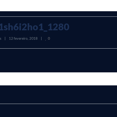
1sh6i2ho1_1280
0
s
|
12 fevereiro, 2018    
|