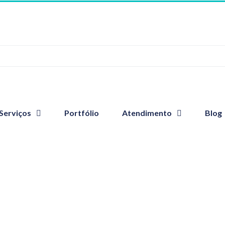
Serviços
Portfólio
Atendimento
Blog
ue a gente fala?
tumblr_my21r3EwYY1sh6i2ho1_1280