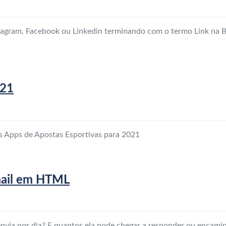
agram, Facebook ou Linkedin terminando com o termo Link na Bi
021
s Apps de Apostas Esportivas para 2021
email em HTML
envia por dia? E quantos ela pode chegar a responder ou enca