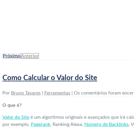
Como Calcular o Valor do Sit
Início
Ferramentas
Como Calcular o Valor do Site
Próximo
Anterior
Como Calcular o Valor do Site
Por
Bruno Tavares
|
Ferramentas
|
Os comentários foram encer
O que é?
Valor do Site
é um algoritmos originais e avançados que irá cal
por exemplo,
Pagerank
, Ranking Alexa,
Número de Backlinks
, 