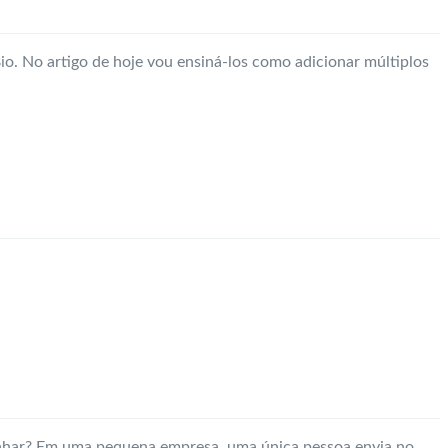
o. No artigo de hoje vou ensiná-los como adicionar múltiplos
minhar? Em uma pequena empresa, uma única pessoa envia no