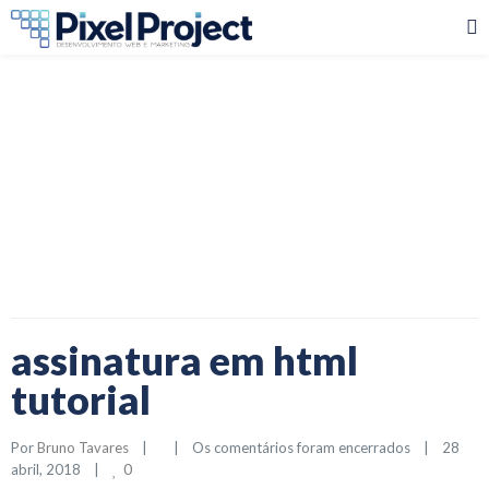
assinatura em html tutorial
assinatura em html
tutorial
Por 
Bruno Tavares
|
|
Os comentários foram encerrados
|
28 
0
abril, 2018    
|