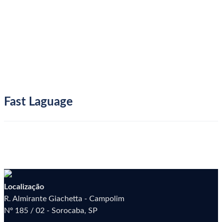
Fast Laguage
Início
Clientes
Fast Laguage
Fast Laguage
Localização
R. Almirante Giachetta - Campolim
Nº 185 / 02 - Sorocaba, SP